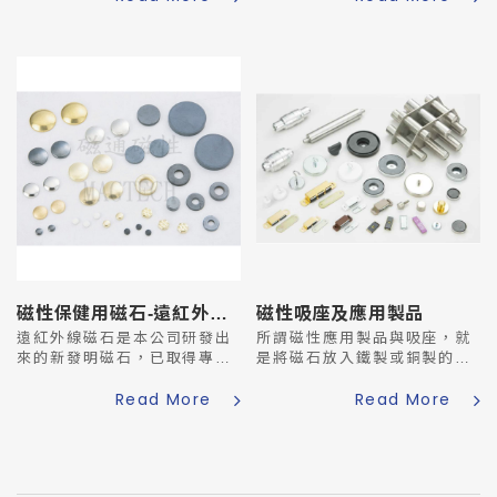
療磁性工具。
碎、成型、燒結、研磨洗淨、
外觀處理、充磁等過程製造而
成。
磁性保健用磁石-遠紅外線磁石
磁性吸座及應用製品
遠紅外線磁石是本公司研發出
所謂磁性應用製品與吸座，就
來的新發明磁石，已取得專
是將磁石放入鐵製或銅製的容
利。它的主要材料是鐵氧磁粉
器中，有ㄩ字型、瓶蓋型、柱
Read More
Read More
及遠紅外線粉和其它副料經攪
型或特殊型狀等，可倍數增加
拌、粉碎、成型、燒結、研磨
其吸著力。可選用的磁石材質
洗淨、外觀處理、充磁等過程
有鐵氧體磁石、稀土類磁石及
製造而成。
鋁鎳鈷磁石、橡膠磁石等。...