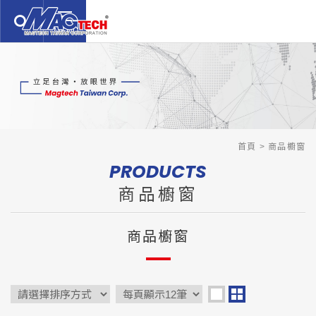
繁體中文
English
日本語
關於我們
ABOUT US
商品櫥窗
PRODUCTS
服務介紹
首頁
商品櫥窗
SERVICE
PRODUCTS
技術支援
TECHNOLOGY
商品櫥窗
新聞公告
NEWS
商品櫥窗
聯絡我們
CONTACTS
常見問題
Q&A
免責聲明
DISCLAIMER