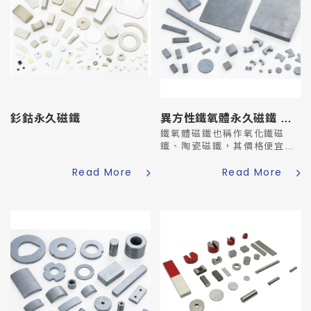
釤鈷永久磁鐵
異方性鐵氧體永久磁鐵 切割研磨
鐵氧體磁鐵也稱作氧化鐵磁
鐵、陶瓷磁鐵，其價格便宜，
常用在家用製品之中。
Read More
Read More
鐵氧體磁鐵是以氧化鐵為基
材，配以氧化鋇乾壓成型或氧
化鍶進行乾壓或濕壓成型。成
型時粉末是否經高壓磁場排
列，分...