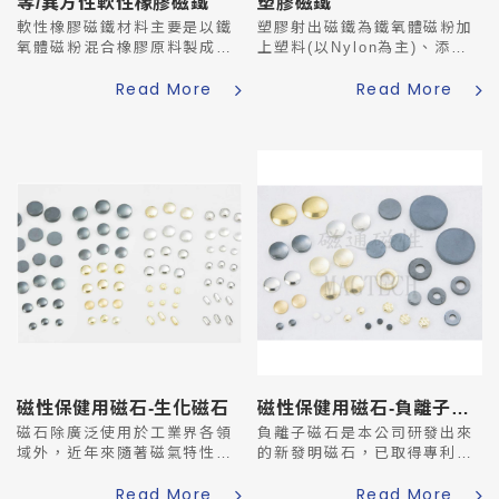
等/異方性軟性橡膠磁鐵
塑膠磁鐵
軟性橡膠磁鐵材料主要是以鐵
塑膠射出磁鐵為鐵氧體磁粉加
氧體磁粉混合橡膠原料製成，
上塑料(以Nylon為主)、添加
所以具有磁鐵的磁力及橡膠的
劑，利用射出成型方式製作出
Read More
Read More
柔軟度，表面耐磨耐刮，捲起
的永久磁鐵，擁有高精密度且
方便容易收納，因此廣泛應用
不易破碎等獨特優點。
於磁性廣告品、教育用品上。
等級方面一樣分為兩大...
磁性保健用磁石-生化磁石
磁性保健用磁石-負離子磁石(鐵氧體、橡膠)
磁石除廣泛使用於工業界各領
負離子磁石是本公司研發出來
域外，近年來隨著磁氣特性的
的新發明磁石，已取得專利。
不斷提昇，應用範用愈來愈
它的主要材料是鐵氧磁粉及負
Read More
Read More
廣，特別是使用於中醫輔助理
離子粉和其它副料經攪拌、粉