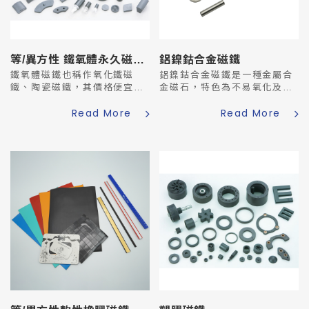
等/異方性 鐵氧體永久磁鐵 模壓成型
鋁鎳鈷合金磁鐵
鐵氧體磁鐵也稱作氧化鐵磁
鋁鎳鈷合金磁鐵是一種金屬合
鐵、陶瓷磁鐵，其價格便宜，
金磁石，特色為不易氧化及不
常用在家用製品之中。
易破碎，並且擁有很高的工作
Read More
Read More
鐵氧體磁鐵是以氧化鐵為基
溫度<550℃。經由研磨加工
材，配以氧化鋇乾壓成型或氧
後，外表變得光澤又亮麗。缺
化鍶進行乾壓或濕壓成型。成
點為保磁力較低，隨著時間經
型時粉末是否經高壓磁場排
過較易退磁。故常...
列，分...