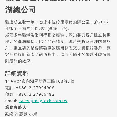
使用條款
TERMS
湖總公司
隱私權保護政策
PRIVACY
磁通成立數十年，從原本位於康寧路的辦公室，於2017
年搬至目前的公司現址(新湖三路)。
累積多年磁鐵製造與行銷之經驗，深知要與客戶建立長期
穩定的商務關係，除了品質精良、準時交貨及合理的價格
外，更重要的是要將磁鐵的應用原理充份傳授給客戶。讓
客戶在設計新產品的過程中，進而將磁性的優越性能發揮
到最好的效果。
詳細資料
114台北市內湖區新湖三路168號3樓
電話:
+886-2-27904906
傳真: +886-2-27906482
Email:
sales@magtech.com.tw
業務聯絡人:
副總 許惠雅 小姐