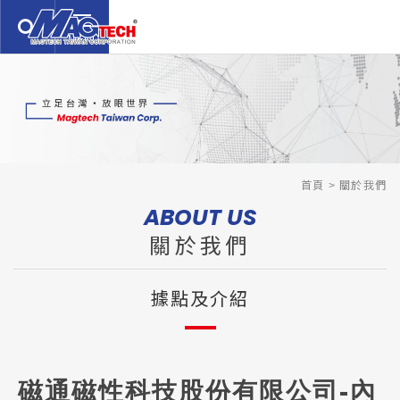
繁體中文
English
日本語
關於我們
ABOUT US
商品櫥窗
PRODUCTS
服務介紹
首頁
關於我們
SERVICE
ABOUT US
技術支援
TECHNOLOGY
關於我們
新聞公告
NEWS
據點及介紹
聯絡我們
CONTACTS
常見問題
Q&A
免責聲明
DISCLAIMER
磁通磁性科技股份有限公司-內