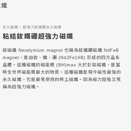
磁鐵
永久磁鐵
超強力釹鐵硼永久磁鐵
粘結釹鐵硼超強力磁鐵
釹磁鐵 Neodymium magnet 也稱為釹鐵硼磁鐵 NdFeB
magnet，是由釹、鐵、硼 (Nd2Fe14B) 形成的四方晶系
晶體。這種磁鐵的磁能積 (BH)max 大於釤鈷磁鐵，是當
時全世界磁能積最大的物質。這種磁鐵是現今磁性最強的
永久磁鐵，也是最常使用的稀土磁鐵。因為磁力超強又常
稱為超強力磁鐵。