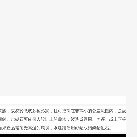
問題，故易於做成多種形狀，且可控制在非常小的公差範圍內，是設
腐蝕。此磁石可依個人設計上的需求，製造成圓周、內徑、或上下等
如果產品需耐受高溫的環境，則建議使用釤鈷或鋁鎳鈷磁石。