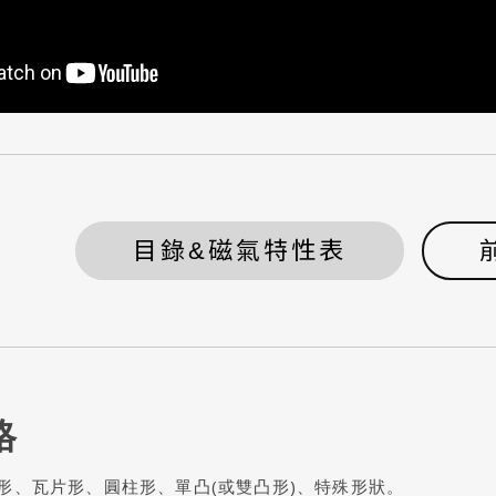
目錄&磁氣特性表
格
形、瓦片形、圓柱形、單凸(或雙凸形)、特殊形狀。