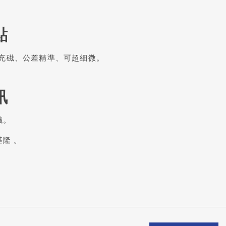
點
充磁、公差精準、可超細微。
訊
議。
基隆 。