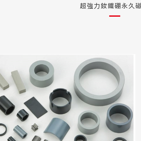
超強力釹鐵硼永久