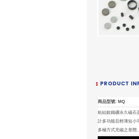
PRODUCT I
商品型號: MQ
粘結釹鐵硼永久磁石
計多功能且輕薄短小
多極方式充磁之形態